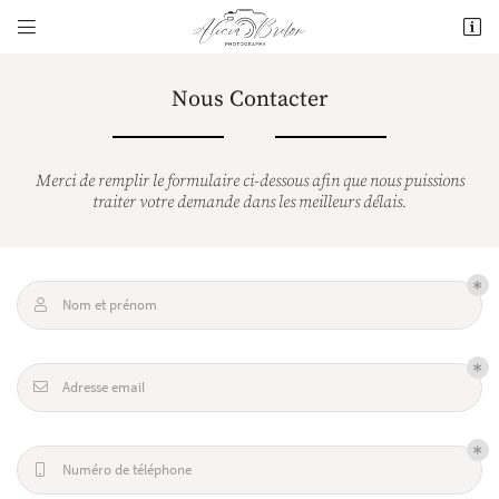


24 Rue Amédée VIII de Savoie
74160 Saint-Julien-en-Genevois
06 34 82 42 93
Nous Contacter
Merci de remplir le formulaire ci-dessous afin que nous puissions
traiter votre demande dans les meilleurs délais.
Nom et prénom

Adresse email de réception

Adresse email

Code Captcha

Rafraîchir le captcha

Numéro de téléphone

En cochant cette case, vous consentez à recevoir nos propositions commerciales à l'adresse