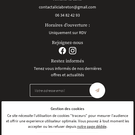
06 34 82 42 93
Horaires d'ouverture :
Uniquement sur RDV
Rejoignez-nous
Restez informés
Tenez vous informés de nos dernières
offres et actualités
Gestion des cookies
Mentions Légales
Conditions générales d'utilisation
Ce site nécessite l'utilisation de cookies "traceurs" pour mesurer l'audience
Politique de confidentialité
et offrir une experience utilisateur optimale. Vous pouvez à tout moment les
Gestion des cookies
accepter ou les refuser depuis
notre page dédiée
.
Sitemap