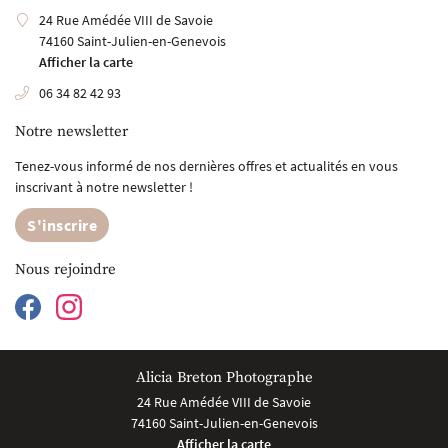
24 Rue Amédée VIII de Savoie
Mariage
74160 Saint-Julien-en-Genevois
Restez infor
Afficher la carte
En images
06 34 82 42 93
Tarifs
Inscription News
Notre newsletter
Avis
Tenez-vous informé de nos dernières offres et actualités en vous
Actualités
inscrivant à notre
newsletter !
Rejoignez-nous
Contact
S'inscrire
Nous rejoindre
Alicia Breton Photographe
24 Rue Amédée VIII de Savoie
74160 Saint-Julien-en-Genevois
Afficher la carte