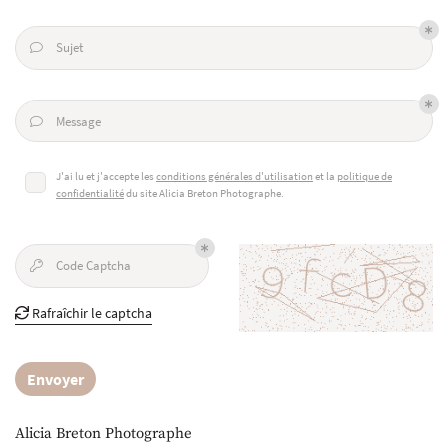
email indiqué ci-dessus. Vous pouvez vous désinscrire à tout moment en utilisant
le
formulaire de désinscription
.
Sujet

Inscription
Message

J'ai lu et j'accepte les
conditions générales d'utilisation
et la
politique de
confidentialité
du site
Alicia Breton Photographe
.
Code Captcha

Une questio
Accueil
Rafraîchir le captcha

emiers instants
06 34 82 42 93
Envoyer
Smash Cake
Portraits
Alicia Breton Photographe