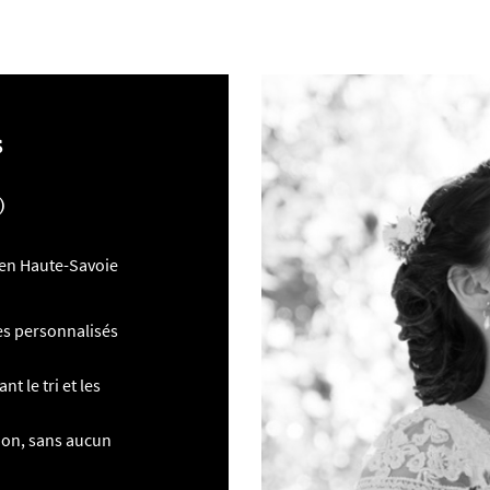
s
)
en Haute-Savoie
es personnalisés
t le tri et les
tion, sans aucun