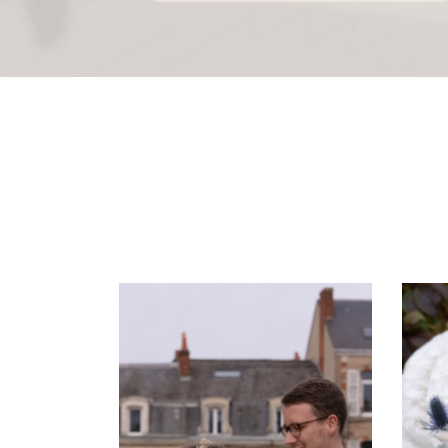
Code Captcha

Rafraîchir le captcha

En cochant cette case, vous consentez à recevoir nos propositions commerciales à
email indiqué ci-dessus. Vous pouvez vous désinscrire à tout moment en utilisant
de désinscription
.
Inscription