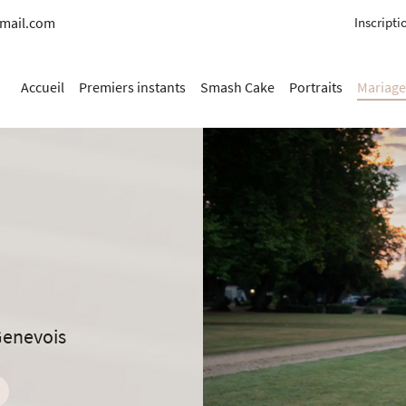
Inscripti
Accueil
Premiers instants
Smash Cake
Portraits
Mariage
Genevois