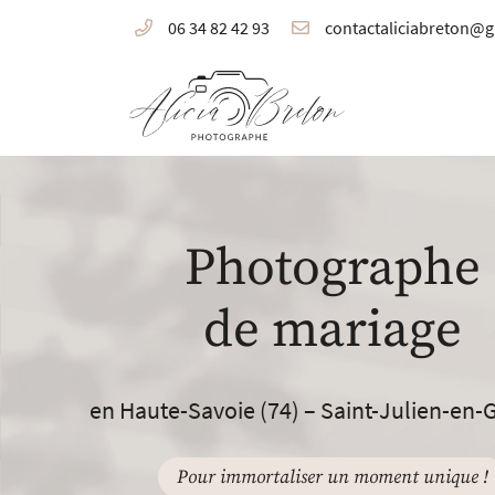
06 34 82 42 93
24 Rue Amédée VIII de Savoie
74160 Saint-Julien-en-Genevois
06 34 82 42 93
Photographe
de mariage
en Haute-Savoie (74) – Saint-Julien-en-
Adresse email de réception

Pour immortaliser un moment unique !